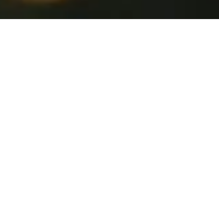
Eutimia Experience nasce
dall'incontro tra
TREKKING,
PILATES
e
YOGA
, guidati da
Daria, Sergio e Simona
, tre amici
che condividono la stessa visione.
Abbiamo messo insieme le nostre
competenze per creare
esperienze in natura rigeneranti e
trasformative.